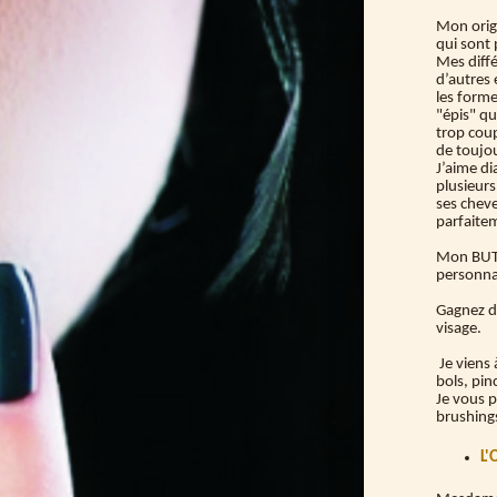
Mon orig
qui sont
Mes diff
d’autres 
les forme
"épis" qu
trop coup
de toujou
J’aime di
plusieurs
ses cheve
parfaitem
Mon BUT 
personnal
Gagnez du
visage.
Je viens 
bols, pin
Je vous p
brushing
L'