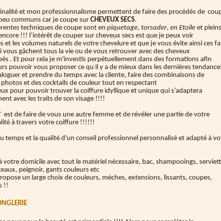
inalité et mon professionnalisme permettent de faire des procédés de cou
 peu communs car je coupe sur
CHEVEUX SECS
.
érentes techniques de coupe sont en
piquetage
,
torsader
,
en Etoile
et plein
encore !!! l’intérêt de couper sur cheveux secs est que je peux voir
s et les volumes naturels de votre chevelure et que je vous évite ainsi ces 
i vous gâchent tous la vie ou de vous retrouver avec des cheveux
és . Et pour cela je m'investis perpétuellement dans des formations afin
rs pouvoir vous proposer ce qu il y a de mieux dans les dernières tendance
aloguer et prendre du temps avec la cliente, faire des combinaisons de
 photos et des cocktails de couleur tout en respectant
ux pour pouvoir trouver la coiffure idyllique et unique qui s’adaptera
ent avec les traits de son visage !!!!
est de faire de vous une autre femme et de révéler une partie de votre
ité à travers votre coiffure !!!!!!
 temps et la qualité d'un conseil professionnel personnalisé et adapté à vo
à votre domicile avec tout le matériel nécessaire, bac, shampooings, serviet
ceaux, peignoir, gants couleurs etc
ropose un large choix de couleurs, mèches, extensions, lissants, coupes,
s !!
ONGLERIE