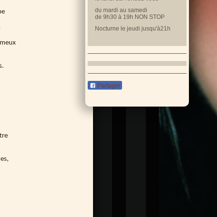
du mardi au samedi
pe
de 9h30 à 19h NON STOP
s
Nocturne le jeudi jusqu'à21h
fameux
s.
Partager
tre
tes,