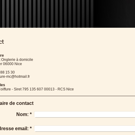
ct
ure
t Onglerie à domicile
er 06000 Nice
3 88 15 30
ffure-mc@hotmail.fr
ales
oiffure - Siret 795 135 607 00013 - RCS Nice
aire de contact
Nom:
*
resse email:
*