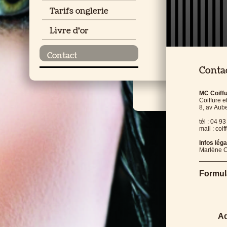
Tarifs onglerie
Livre d'or
Contact
Conta
MC Coiff
Coiffure e
8, av Aub
tél : 04 9
mail : coi
Infos lég
Marlène C
Formul
Ad