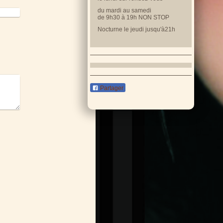
du mardi au samedi
de 9h30 à 19h NON STOP
Nocturne le jeudi jusqu'à21h
Partager